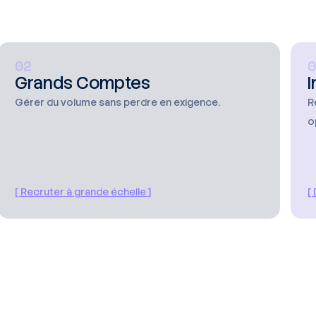
02
0
Grands Comptes
I
Gérer du volume sans perdre en exigence.
R
o
[ Recruter à grande échelle ]
[