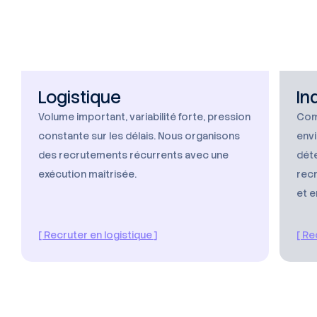
Logistique
In
Volume important, variabilité forte, pression
Com
constante sur les délais. Nous organisons
envi
des recrutements récurrents avec une
dét
exécution maîtrisée.
rec
et 
[ Recruter en logistique ]
[ Re