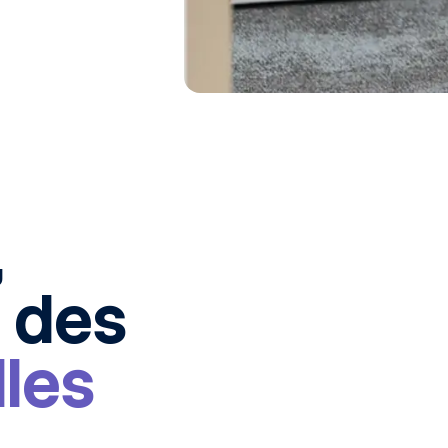
,
r des
lles