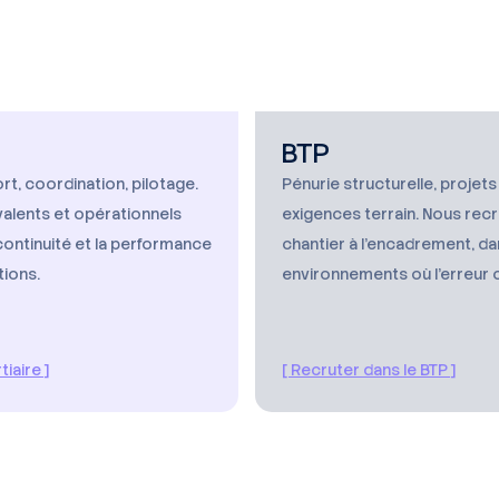
BTP
t, coordination, pilotage.
Pénurie structurelle, projet
valents et opérationnels
exigences terrain. Nous rec
continuité et la performance
chantier à l'encadrement, d
tions.
environnements où l'erreur 
tiaire ]
[ Recruter dans le BTP ]