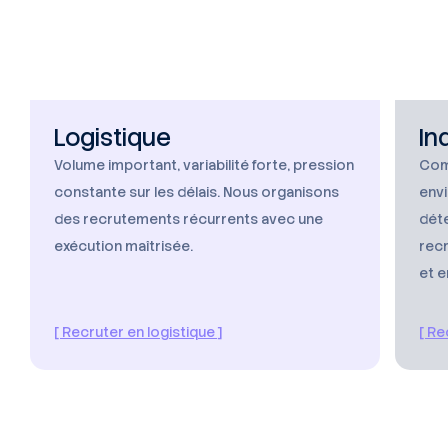
Logistique
In
Volume important, variabilité forte, pression
Com
constante sur les délais. Nous organisons
envi
des recrutements récurrents avec une
dét
exécution maîtrisée.
rec
et 
[ Recruter en logistique ]
[ Re