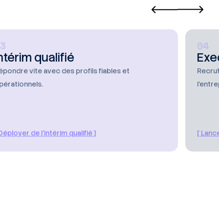
3
04
ntérim qualifié
Exe
épondre vite avec des profils fiables et
Recrut
pérationnels.
l’entre
 Déployer de l’intérim qualifié ]
[ Lanc