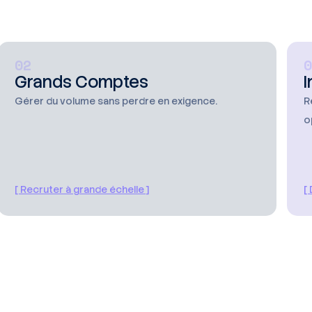
02
0
Grands Comptes
I
Gérer du volume sans perdre en exigence.
R
o
[ Recruter à grande échelle ]
[