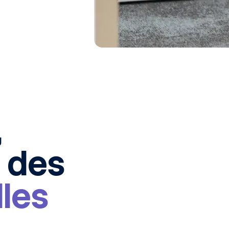
,
r des
lles