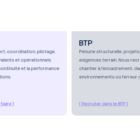
BTP
t, coordination, pilotage.
Pénurie structurelle, projet
valents et opérationnels
exigences terrain. Nous rec
continuité et la performance
chantier à l'encadrement, d
tions.
environnements où l'erreur 
tiaire ]
[ Recruter dans le BTP ]