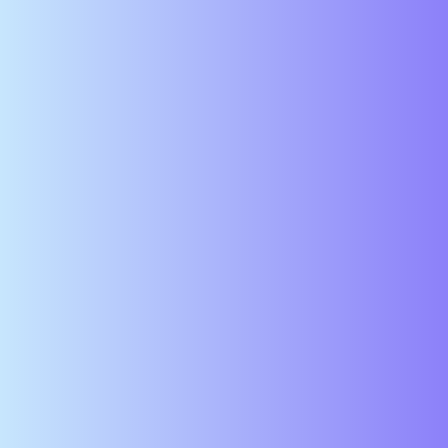
Comptable Confirmé H/F
Labège, 31670, FR
CDI
Publié il y a 3 jours
Technicien Automobile Confirmé – Diagnostic &
Électronique H/F
Béziers, 34500, FR
CDI
Publié il y a 3 jours