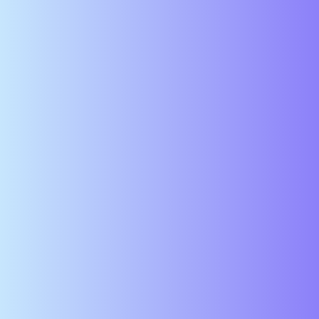
Cariste CACES 3 H/F
Évron, 53600, FR
INTERIM
Publié hier
Mécanicien H/F
Aubagne, 13400, FR
CDI
Publié il y a 3 jours
Electro-mecanicien automobile H/F
Perpignan, 66000, FR
CDI
Publié il y a 3 jours