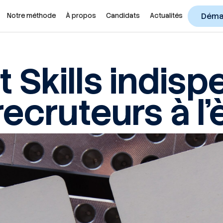
Démar
Notre méthode
À propos
Candidats
Actualités
t Skills indis
ecruteurs à l’è