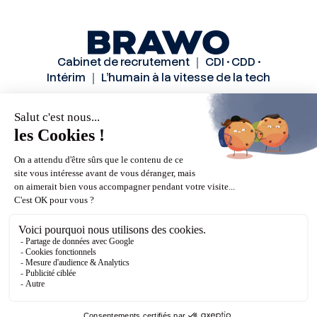
Cabinet de recrutement ｜ CDI • CDD •
Intérim ｜ L’humain à la vitesse de la tech
Solutions
Secteurs
Méthode
Candidats
A propos
Actualités
Contactez-nous
Mentions légales
Politiques de confidentialité
CGU
© Brawo 2026